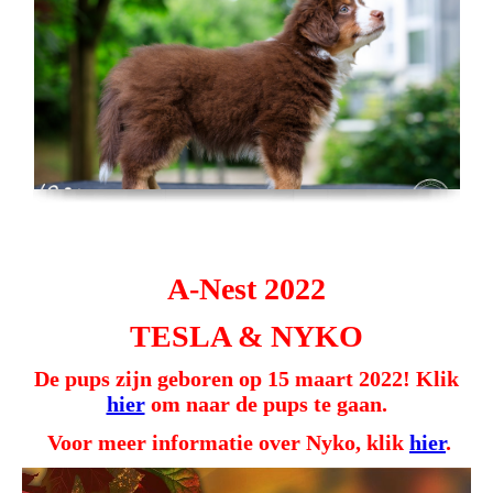
A-Nest 2022
TESLA & NYKO
De pups zijn geboren op 15 maart 2022! Klik
hier
om naar de pups te gaan.
Voor meer informatie over Nyko, klik
hier
.