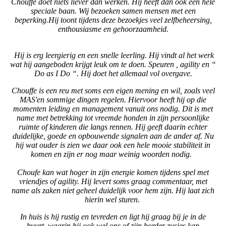
Chouffe doet niets liever dan werken. Hij heeft dan ook een hele
speciale baan. Wij bezoeken samen mensen met een
beperking.
Hij toont tijdens deze bezoekjes veel zelfbeheersing,
enthousiasme en gehoorzaamheid.
Hij is erg leergierig en een snelle leerling. Hij vindt al het werk
wat hij aangeboden krijgt leuk om te doen. Speuren , agility en “
Do as I Do “. Hij doet het allemaal vol overgave.
Chouffe is een reu met soms een eigen mening en wil, zoals veel
MAS'en sommige dingen regelen. Hiervoor heeft hij op die
momenten leiding en management vanuit ons nodig. Dit is met
name met betrekking tot vreemde honden in zijn persoonlijke
ruimte of kinderen die langs rennen. Hij geeft daarin echter
duidelijke, goede en opbouwende signalen aan de ander af. Nu
hij wat ouder is zien we daar ook een hele mooie stabiliteit in
komen en zijn er nog maar weinig woorden nodig.
Choufe kan wat hoger in zijn energie komen tijdens spel met
vriendjes of agility. Hij levert soms graag commentaar, met
name als zaken niet geheel duidelijk voor hem zijn. Hij laat zich
hierin wel sturen.
In huis is hij rustig en tevreden en ligt hij graag bij je in de
buurt, waarin hij ook wel ons of zijn border zusjes kan