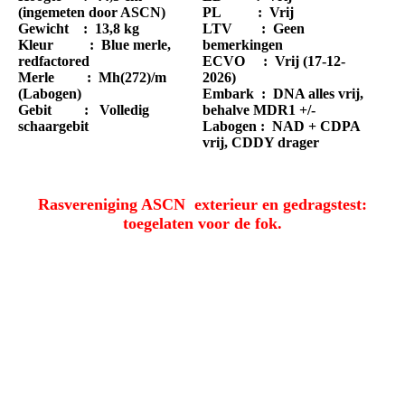
(ingemeten door ASCN)
PL : Vrij
Gewicht : 13,8 kg
LTV : Geen
Kleur : Blue merle,
bemerkingen
redfactored
ECVO : Vrij (17-12-
Merle : Mh(272)/m
2026)
(Labogen)
Embark : DNA alles vrij,
Gebit : Volledig
behalve MDR1 +/-
schaargebit
Labogen : NAD + CDPA
vrij, CDDY drager
Rasvereniging ASCN exterieur en gedragstest:
toegelaten voor de fok.