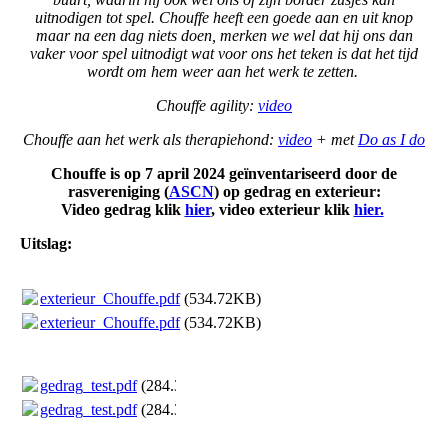
uitnodigen tot spel. Chouffe heeft een goede aan en uit knop
maar na een dag niets doen, merken we wel dat hij ons dan
vaker voor spel uitnodigt wat voor ons het teken is dat het tijd
wordt om hem weer aan het werk te zetten.
Chouffe agility:
video
Chouffe aan het werk als therapiehond:
video
+ met
Do as I do
Chouffe is op 7 april 2024 geïnventariseerd door de
rasvereniging (
ASCN
) op gedrag en exterieur:
Video gedrag klik
hier
, video exterieur klik
hier.
Uitslag:
exterieur_Chouffe.pdf
(534.72KB)
exterieur_Chouffe.pdf
(534.72KB)
gedrag_test.pdf
(284.36KB)
gedrag_test.pdf
(284.36KB)